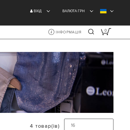
ВXІД
ВАЛЮТА
ГРН
0
ІНФОРМАЦІЯ
4 товар(ів)