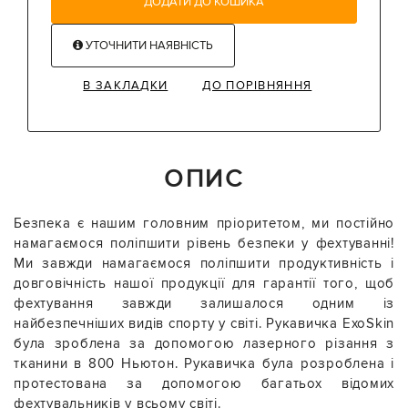
ДОДАТИ ДО КОШИКА
УТОЧНИТИ НАЯВНІСТЬ
В ЗАКЛАДКИ
ДО ПОРІВНЯННЯ
ОПИС
Безпека є нашим головним пріоритетом, ми постійно
намагаємося поліпшити рівень безпеки у фехтуванні!
Ми завжди намагаємося поліпшити продуктивність і
довговічність нашої продукції для гарантії того, щоб
фехтування завжди залишалося одним із
найбезпечніших видів спорту у світі. Рукавичка ExoSkin
була зроблена за допомогою лазерного різання з
тканини в 800 Ньютон. Рукавичка була розроблена і
протестована за допомогою багатьох відомих
фехтувальників у всьому світі.