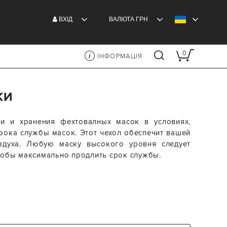
ВXІД
ВАЛЮТА
ГРН
0
ІНФОРМАЦІЯ
КИ
и и хранения фехтовалных масок в условиях,
рока службы масок. Этот чехол обеспечит вашей
здуха. Любую маску высокого уровня следует
чтобы максимально продлить срок службы.